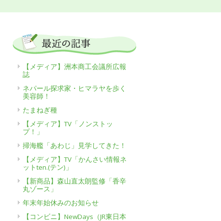
【メディア】洲本商工会議所広報
誌
ネパール探求家・ヒマラヤを歩く
美容師！
たまねぎ種
【メディア】TV「ノンストッ
プ！」
掃海艦「あわじ」見学してきた！
【メディア】TV「かんさい情報ネ
ットten.(テン)」
【新商品】森山直太朗監修「香辛
丸ゾース」
年末年始休みのお知らせ
【コンビニ】NewDays（JR東日本