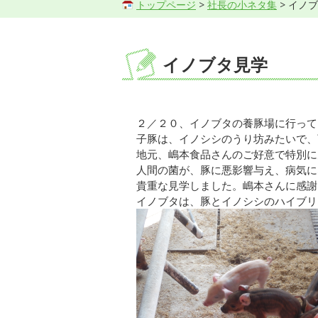
トップページ
>
社長の小ネタ集
> イノ
イノブタ見学
２／２０、イノブタの養豚場に行って
子豚は、イノシシのうり坊みたいで、
地元、嶋本食品さんのご好意で特別に
人間の菌が、豚に悪影響与え、病気に
貴重な見学しました。嶋本さんに感謝
イノブタは、豚とイノシシのハイブリ