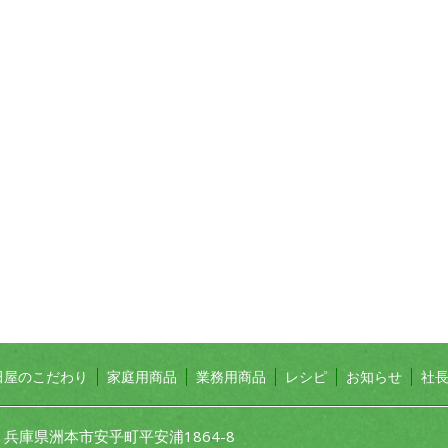
田屋のこだわり
家庭用商品
業務用商品
レシピ
お知らせ
社
1 兵庫県洲本市安乎町平安浦1864-8