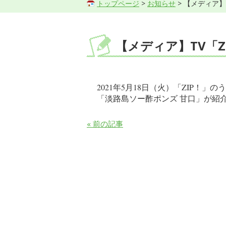
トップページ
>
お知らせ
> 【メディア】T
【メディア】TV「ZI
2021
年
5
月
18
日
（火）
「ZIP！
」のう
「淡路島ソー酢ポンズ 甘口」が紹
« 前の記事