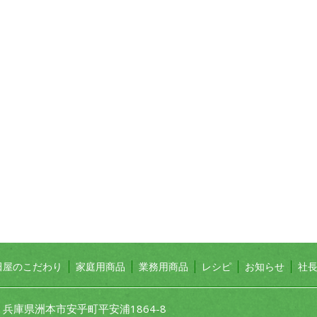
田屋のこだわり
家庭用商品
業務用商品
レシピ
お知らせ
社
1 兵庫県洲本市安乎町平安浦1864-8