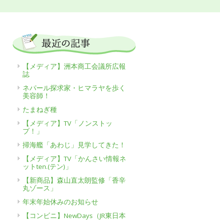
【メディア】洲本商工会議所広報
誌
ネパール探求家・ヒマラヤを歩く
美容師！
たまねぎ種
【メディア】TV「ノンストッ
プ！」
掃海艦「あわじ」見学してきた！
【メディア】TV「かんさい情報ネ
ットten.(テン)」
【新商品】森山直太朗監修「香辛
丸ゾース」
年末年始休みのお知らせ
【コンビニ】NewDays（JR東日本