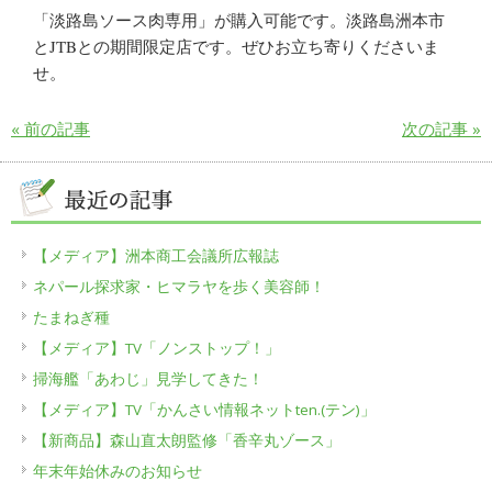
「淡路島ソース肉専用」が購入可能です。淡路島洲本市
とJTBとの期間限定店です。ぜひお立ち寄りくださいま
せ。
« 前の記事
次の記事 »
【メディア】洲本商工会議所広報誌
ネパール探求家・ヒマラヤを歩く美容師！
たまねぎ種
【メディア】TV「ノンストップ！」
掃海艦「あわじ」見学してきた！
【メディア】TV「かんさい情報ネットten.(テン)」
【新商品】森山直太朗監修「香辛丸ゾース」
年末年始休みのお知らせ