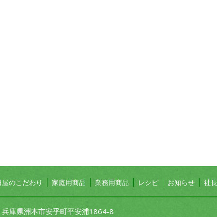
田屋のこだわり
家庭用商品
業務用商品
レシピ
お知らせ
社
1 兵庫県洲本市安乎町平安浦1864-8