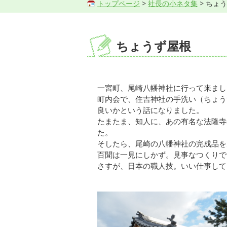
トップページ
>
社長の小ネタ集
> ちょ
ちょうず屋根
一宮町、尾崎八幡神社に行って来まし
町内会で、住吉神社の手洗い（ちょう
良いかという話になりました。
たまたま、知人に、あの有名な法隆寺
た。
そしたら、尾崎の八幡神社の完成品を
百聞は一見にしかず。見事なつくりで
さすが、日本の職人技。いい仕事して