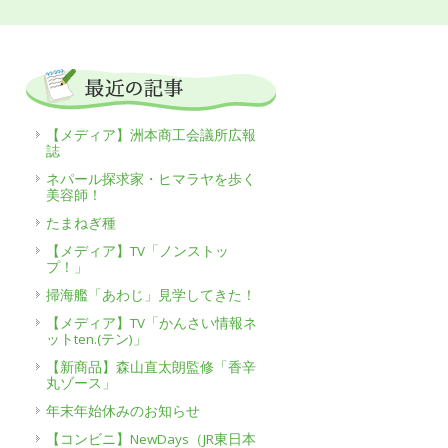
【メディア】洲本商工会議所広報
誌
ネパール探求家・ヒマラヤを歩く
美容師！
たまねぎ種
【メディア】TV「ノンストッ
プ！」
掃海艦「あわじ」見学してきた！
【メディア】TV「かんさい情報ネ
ットten.(テン)」
【新商品】森山直太朗監修「香辛
丸ゾース」
年末年始休みのお知らせ
【コンビニ】NewDays（JR東日本