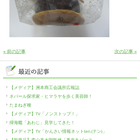
« 前の記事
次の記事 »
【メディア】洲本商工会議所広報誌
ネパール探求家・ヒマラヤを歩く美容師！
たまねぎ種
【メディア】TV「ノンストップ！」
掃海艦「あわじ」見学してきた！
【メディア】TV「かんさい情報ネットten.(テン)」
【新商品】森山直太朗監修「香辛丸ゾース」