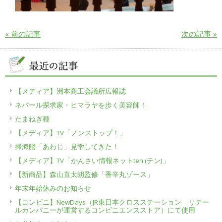
« 前の記事
次の記事 »
【メディア】洲本商工会議所広報誌
ネパール探求家・ヒマラヤを歩く美容師！
たまねぎ種
【メディア】TV「ノンストップ！」
掃海艦「あわじ」見学してきた！
【メディア】TV「かんさい情報ネットten.(テン)」
【新商品】森山直太朗監修「香辛丸ゾース」
年末年始休みのお知らせ
【コンビニ】NewDays（JR東日本クロスステーション リテー
ルカンパニーが運営するコンビニエンスストア）にて使用