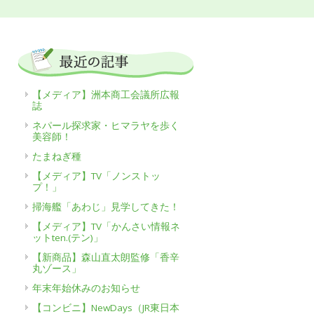
【メディア】洲本商工会議所広報
誌
ネパール探求家・ヒマラヤを歩く
美容師！
たまねぎ種
【メディア】TV「ノンストッ
プ！」
掃海艦「あわじ」見学してきた！
【メディア】TV「かんさい情報ネ
ットten.(テン)」
【新商品】森山直太朗監修「香辛
丸ゾース」
年末年始休みのお知らせ
【コンビニ】NewDays（JR東日本