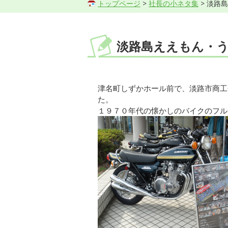
トップページ
>
社長の小ネタ集
> 淡路
淡路島ええもん・
津名町しずかホール前で、淡路市商工
た。
１９７０年代の懐かしのバイクのフル