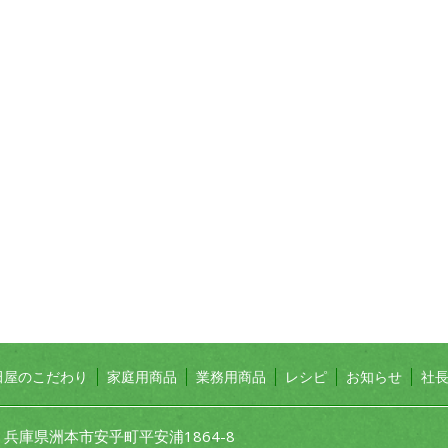
田屋のこだわり
家庭用商品
業務用商品
レシピ
お知らせ
社
1 兵庫県洲本市安乎町平安浦1864-8