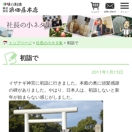
トップページ
>
社長の小ネタ集
> 初詣で
初詣で
2011年1月15日
イザナギ神宮に初詣に行きました。本殿の奥に頭髪感謝
の碑がありました。やはり、日本人は、初詣しないと新
年が始まらない感じがしました。